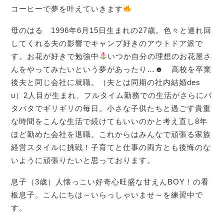
コーヒーで夢を叶えていきます
母のはる 1996年6月15日生まれの27歳。色々と連れ回
してくれる夫の影響でキャンプ好きのアウトドア派で
す。お花が好きで勉強中
いつか自分の理想のお花屋さ
んをやってみたいという夢があったり…☻ 高校を卒業
後夫と同じ会社に就職。（夫とは同期の社内結婚des
u）2人目が生まれ、フルタイム勤務での生活がさらにバ
タバタでギリギリの毎日。小さな子供たちと過ごす貴重
な時間をこんな生活で続けてもいいのかと考え直し8年
ほど勤めた会社を退職。これからはみんなで頑張る家族
経営スタイルに挑戦！子育てと仕事の両方とも後悔のな
いように頑張りたいと思っております。
息子（3歳）人懐っこい好奇心旺盛な甘えんBOY！の看
板息子。こんにちは～いらっしゃいませ～を練習中で
す。