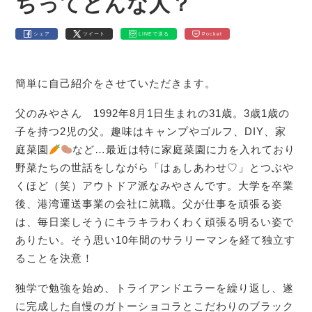
ちってどんな人？
シェア
ツイート
LINEで送る
Pocket
簡単に自己紹介をさせていただきます。
父のみやさん 1992年8月1日生まれの31歳。3歳1歳の
子を持つ2児の父。趣味はキャンプやゴルフ、DIY、家
庭菜園
など…最近は特に家庭菜園に力を入れており
野菜たちの世話をしながら「はぁしあわせ♡」とつぶや
くほど（笑）アウトドア派なみやさんです。大学を卒業
後、港湾運送事業の会社に就職。父が仕事を頑張る姿
は、毎日楽しそうにキラキラわくわく頑張る明るい姿で
ありたい。そう思い10年間のサラリーマンを経て独立す
ることを決意！
独学で勉強を始め、トライアンドエラーを繰り返し、遂
に完成した自慢のガトーショコラとこだわりのブラック