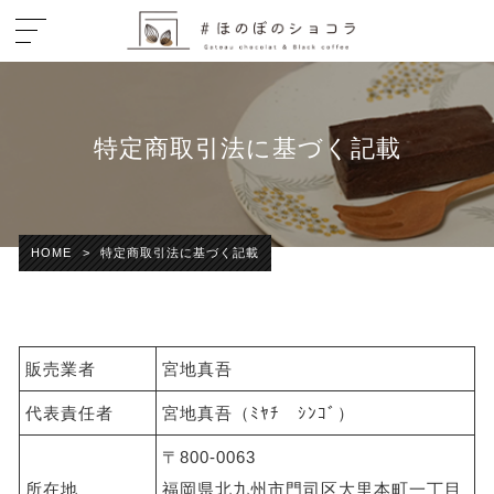
特定商取引法に基づく記載
HOME
>
特定商取引法に基づく記載
販売業者
宮地真吾
代表責任者
宮地真吾（ﾐﾔﾁ ｼﾝｺﾞ）
〒800-0063
所在地
福岡県北九州市門司区大里本町一丁目